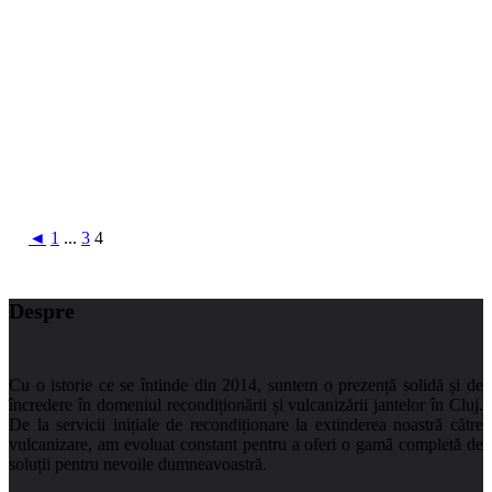
◄
1
...
3
4
Despre
Cu o istorie ce se întinde din 2014, suntem o prezență solidă și de
încredere în domeniul recondiționării și vulcanizării jantelor în Cluj.
De la servicii inițiale de recondiționare la extinderea noastră către
vulcanizare, am evoluat constant pentru a oferi o gamă completă de
soluții pentru nevoile dumneavoastră.