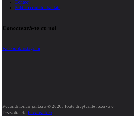
Contact
Politică confidențialitate
Conectează‑te cu noi
Facebook
Instagram
Recondiționări-jante.ro © 2026. Toate drepturille rezervate.
Dezvoltat de
EloxeWeb.ro