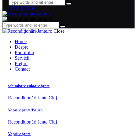
0744837860
Close
Home
Despre
Portofoliu
Servicii
Prețuri
Contact
schimbare culoare jante
Recondiționări Jante Cluj
Vopsire jante/Polish
Recondiționări Jante Cluj
Vopsire jante