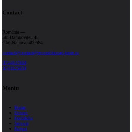
Contact
România —
Str. Damboviței, 48
Cluj-Napoca, 400584
contact@
contact@reconditionari-jante.ro
0744837860
0741625859
Meniu
Home
Despre
Portofoliu
Servicii
Prețuri